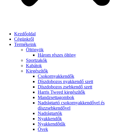
Kezdőoldal
Cégünkről
Termékeink
Öltönyök
Három részes öltöny
Sportzakók
Kabátok
Kiegészítők
Csokornyakkendők
Díszdobozos nyakkendő szett
Díszdobozos zsebkendő szett
Harris Tweed kiegészítők
Mandzsettagombok
Nadrágtartó csokornyakkendővel és
díszzsebkendővel
Nadrágtartók
Nyakkendők
Nyakkendőtűk
Övek