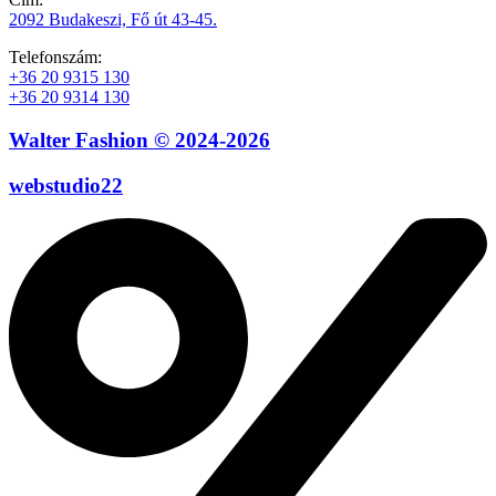
2092 Budakeszi, Fő út 43-45.
Telefonszám:
+36 20 9315 130
+36 20 9314 130
Walter Fashion © 2024-2026
webstudio22