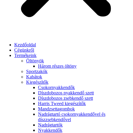
Kezdőoldal
Cégünkről
Termékeink
Öltönyök
Három részes öltöny
Sportzakók
Kabátok
Kiegészítők
Csokornyakkendők
Díszdobozos nyakkendő szett
Díszdobozos zsebkendő szett
Harris Tweed kiegészítők
Mandzsettagombok
Nadrágtartó csokornyakkendővel és
díszzsebkendővel
Nadrágtartók
Nyakkendők