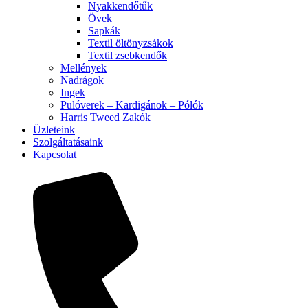
Nyakkendőtűk
Övek
Sapkák
Textil öltönyzsákok
Textil zsebkendők
Mellények
Nadrágok
Ingek
Pulóverek – Kardigánok – Pólók
Harris Tweed Zakók
Üzleteink
Szolgáltatásaink
Kapcsolat