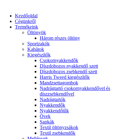
Ugrás
a
Kezdőoldal
tartalomhoz
Cégünkről
Termékeink
Öltönyök
Három részes öltöny
Sportzakók
Kabátok
Kiegészítők
Csokornyakkendők
Díszdobozos nyakkendő szett
Díszdobozos zsebkendő szett
Harris Tweed kiegészítők
Mandzsettagombok
Nadrágtartó csokornyakkendővel és
díszzsebkendővel
Nadrágtartók
Nyakkendők
Nyakkendőtűk
Övek
Sapkák
Textil öltönyzsákok
Textil zsebkendők
Mellények