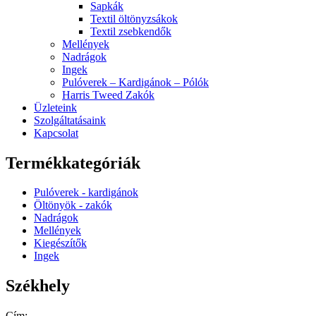
Sapkák
Textil öltönyzsákok
Textil zsebkendők
Mellények
Nadrágok
Ingek
Pulóverek – Kardigánok – Pólók
Harris Tweed Zakók
Üzleteink
Szolgáltatásaink
Kapcsolat
Termékkategóriák
Pulóverek - kardigánok
Öltönyök - zakók
Nadrágok
Mellények
Kiegészítők
Ingek
Székhely
Cím: