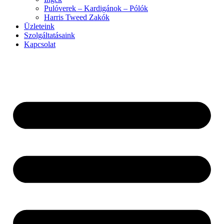
Pulóverek – Kardigánok – Pólók
Harris Tweed Zakók
Üzleteink
Szolgáltatásaink
Kapcsolat