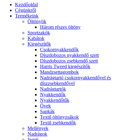
Kezdőoldal
Cégünkről
Termékeink
Öltönyök
Három részes öltöny
Sportzakók
Kabátok
Kiegészítők
Csokornyakkendők
Díszdobozos nyakkendő szett
Díszdobozos zsebkendő szett
Harris Tweed kiegészítők
Mandzsettagombok
Nadrágtartó csokornyakkendővel és
díszzsebkendővel
Nadrágtartók
Nyakkendők
Nyakkendőtűk
Övek
Sapkák
Textil öltönyzsákok
Textil zsebkendők
Mellények
Nadrágok
Ingek