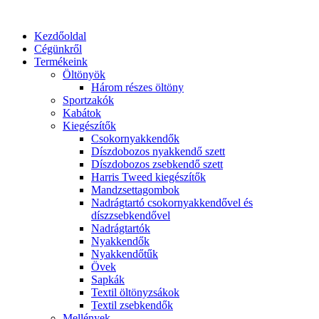
Ugrás
a
Kezdőoldal
tartalomhoz
Cégünkről
Termékeink
Öltönyök
Három részes öltöny
Sportzakók
Kabátok
Kiegészítők
Csokornyakkendők
Díszdobozos nyakkendő szett
Díszdobozos zsebkendő szett
Harris Tweed kiegészítők
Mandzsettagombok
Nadrágtartó csokornyakkendővel és
díszzsebkendővel
Nadrágtartók
Nyakkendők
Nyakkendőtűk
Övek
Sapkák
Textil öltönyzsákok
Textil zsebkendők
Mellények