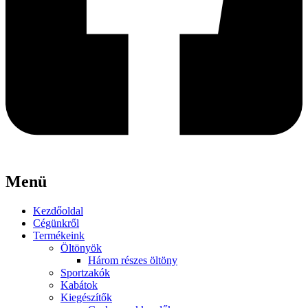
Menü
Kezdőoldal
Cégünkről
Termékeink
Öltönyök
Három részes öltöny
Sportzakók
Kabátok
Kiegészítők