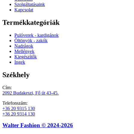
Szolgáltatásaink
Kapcsolat
Termékkategóriák
Pulóverek - kardigánok
Öltönyök - zakók
Nadrágok
Mellények
Kiegészítők
Ingek
Székhely
Cím:
2092 Budakeszi, Fő út 43-45.
Telefonszám:
+36 20 9315 130
+36 20 9314 130
Walter Fashion © 2024-2026