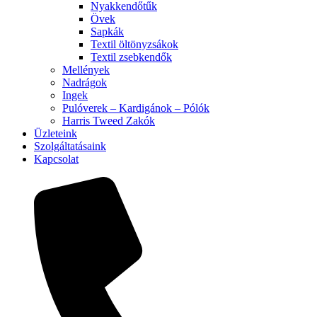
Nyakkendőtűk
Övek
Sapkák
Textil öltönyzsákok
Textil zsebkendők
Mellények
Nadrágok
Ingek
Pulóverek – Kardigánok – Pólók
Harris Tweed Zakók
Üzleteink
Szolgáltatásaink
Kapcsolat