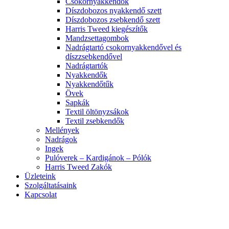
Csokornyakkendők
Díszdobozos nyakkendő szett
Díszdobozos zsebkendő szett
Harris Tweed kiegészítők
Mandzsettagombok
Nadrágtartó csokornyakkendővel és
díszzsebkendővel
Nadrágtartók
Nyakkendők
Nyakkendőtűk
Övek
Sapkák
Textil öltönyzsákok
Textil zsebkendők
Mellények
Nadrágok
Ingek
Pulóverek – Kardigánok – Pólók
Harris Tweed Zakók
Üzleteink
Szolgáltatásaink
Kapcsolat