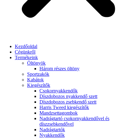
Kezdőoldal
Cégünkről
Termékeink
Öltönyök
Három részes öltöny
Sportzakók
Kabátok
Kiegészítők
Csokornyakkendők
Díszdobozos nyakkendő szett
Díszdobozos zsebkendő szett
Harris Tweed kiegészítők
Mandzsettagombok
Nadrágtartó csokornyakkendővel és
díszzsebkendővel
Nadrágtartók
Nyakkendők