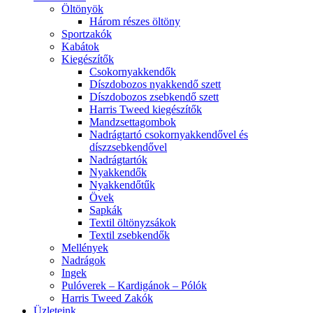
Öltönyök
Három részes öltöny
Sportzakók
Kabátok
Kiegészítők
Csokornyakkendők
Díszdobozos nyakkendő szett
Díszdobozos zsebkendő szett
Harris Tweed kiegészítők
Mandzsettagombok
Nadrágtartó csokornyakkendővel és
díszzsebkendővel
Nadrágtartók
Nyakkendők
Nyakkendőtűk
Övek
Sapkák
Textil öltönyzsákok
Textil zsebkendők
Mellények
Nadrágok
Ingek
Pulóverek – Kardigánok – Pólók
Harris Tweed Zakók
Üzleteink