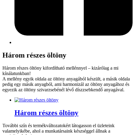
Három részes öltöny
Három részes öltöny kifordítható mellénnyel – kizárólag a mi
kínálatunkban!
A mellény egyik oldala az öltöny anyagából készült, a másik oldala
pedig egy másik anyagból, ami harmonizál az öltöny anyagához és
egyezik az öltöny szivarzsebénél lévő díszzsebkendő anyagával.
Három részes öltöny
További szín és termékváltozatokért látogasson el üzleteink
valamelyikébe, ahol a munkatársaink készséggel állnak a