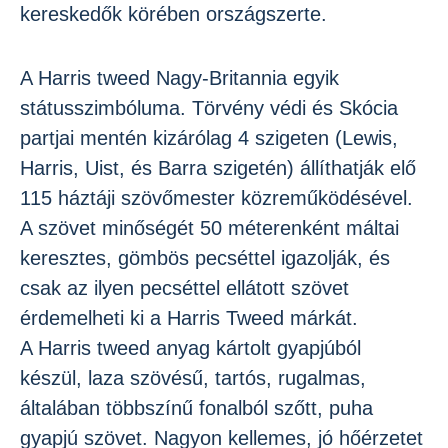
kereskedők körében országszerte.
A Harris tweed Nagy-Britannia egyik
státusszimbóluma. Törvény védi és Skócia
partjai mentén kizárólag 4 szigeten (Lewis,
Harris, Uist, és Barra szigetén) állíthatják elő
115 háztáji szövőmester közreműködésével.
A szövet minőségét 50 méterenként máltai
keresztes, gömbös pecséttel igazolják, és
csak az ilyen pecséttel ellátott szövet
érdemelheti ki a Harris Tweed márkát.
A Harris tweed anyag kártolt gyapjúból
készül, laza szövésű, tartós, rugalmas,
általában többszínű fonalból szőtt, puha
gyapjú szövet. Nagyon kellemes, jó hőérzetet