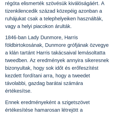
régóta elismerték szövésük kiválóságáért. A
tizenkilencedik század közepéig azonban a
ruhájukat csak a telephelyeiken használták,
vagy a helyi piacokon árulták.
1846-ban Lady Dunmore, Harris
földbirtokosának, Dunmore grófjának özvegye
a klán tartánt Harris takácsaival lemásoltatta
tweedben. Az eredmények annyira sikeresnek
bizonyultak, hogy sok időt és erőfeszítést
kezdett fordítani arra, hogy a tweedet
távolabbi, gazdag barátai számára
értékesítse.
Ennek eredményeként a szigetszövet
értékesítése hamarosan létrejött a