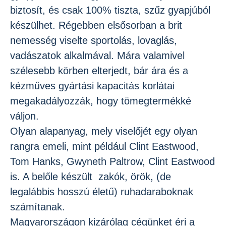
biztosít, és csak 100% tiszta, szűz gyapjúból
készülhet. Régebben elsősorban a brit
nemesség viselte sportolás, lovaglás,
vadászatok alkalmával. Mára valamivel
szélesebb körben elterjedt, bár ára és a
kézműves gyártási kapacitás korlátai
megakadályozzák, hogy tömegtermékké
váljon.
Olyan alapanyag, mely viselőjét egy olyan
rangra emeli, mint például Clint Eastwood,
Tom Hanks, Gwyneth Paltrow, Clint Eastwood
is. A belőle készült zakók, örök, (de
legalábbis hosszú életű) ruhadaraboknak
számítanak.
Magyarországon kizárólag cégünket éri a