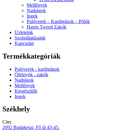
Mellények
Nadrágok
Ingek
Pulóverek – Kardigánok – Pólók
Harris Tweed Zakók
Üzleteink
Szolgáltatásaink
Kapcsolat
Termékkategóriák
Pulóverek - kardigánok
Öltönyök - zakók
Nadrágok
Mellények
Kiegészítők
Ingek
Székhely
Cím:
2092 Budakeszi, Fő út 43-45.