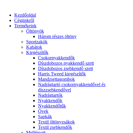
Ugrás
a
Kezdőoldal
tartalomhoz
Cégünkről
Termékeink
Öltönyök
Három részes öltöny
Sportzakók
Kabátok
Kiegészítők
Csokornyakkendők
Díszdobozos nyakkendő szett
Díszdobozos zsebkendő szett
Harris Tweed kiegészítők
Mandzsettagombok
Nadrágtartó csokornyakkendővel és
díszzsebkendővel
Nadrágtartók
Nyakkendők
Nyakkendőtűk
Övek
Sapkák
Textil öltönyzsákok
Textil zsebkendők
Mellények