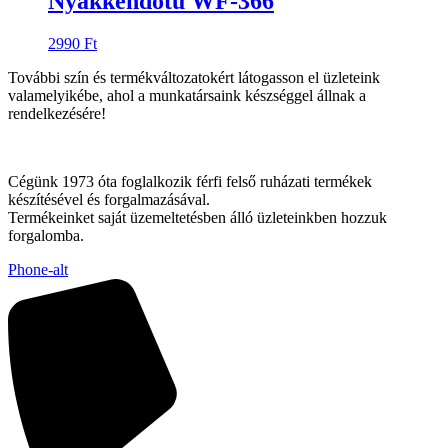
Nyakkendőtű WF-366
2990
Ft
További szín és termékváltozatokért látogasson el üzleteink
valamelyikébe, ahol a munkatársaink készséggel állnak a
rendelkezésére!
Cégünk 1973 óta foglalkozik férfi felső ruházati termékek
készítésével és forgalmazásával.
Termékeinket saját üzemeltetésben álló üzleteinkben hozzuk
forgalomba.
Phone-alt