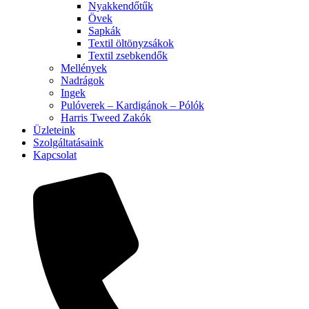
Nyakkendőtűk
Övek
Sapkák
Textil öltönyzsákok
Textil zsebkendők
Mellények
Nadrágok
Ingek
Pulóverek – Kardigánok – Pólók
Harris Tweed Zakók
Üzleteink
Szolgáltatásaink
Kapcsolat