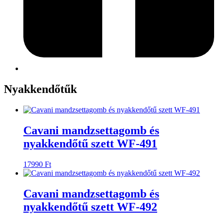
Nyakkendőtűk
Cavani mandzsettagomb és
nyakkendőtű szett WF-491
17990
Ft
Cavani mandzsettagomb és
nyakkendőtű szett WF-492