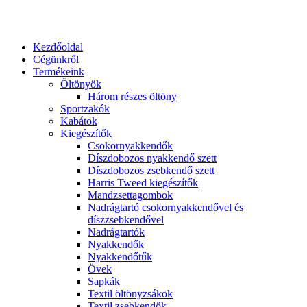
Kezdőoldal
Cégünkről
Termékeink
Öltönyök
Három részes öltöny
Sportzakók
Kabátok
Kiegészítők
Csokornyakkendők
Díszdobozos nyakkendő szett
Díszdobozos zsebkendő szett
Harris Tweed kiegészítők
Mandzsettagombok
Nadrágtartó csokornyakkendővel és
díszzsebkendővel
Nadrágtartók
Nyakkendők
Nyakkendőtűk
Övek
Sapkák
Textil öltönyzsákok
Textil zsebkendők