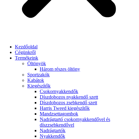
Kezdőoldal
Cégünkről
Termékeink
Öltönyök
Három részes öltöny
Sportzakók
Kabátok
Kiegészítők
Csokornyakkendők
Díszdobozos nyakkendő szett
Díszdobozos zsebkendő szett
Harris Tweed kiegészítők
Mandzsettagombok
Nadrágtartó csokornyakkendővel és
díszzsebkendővel
Nadrágtartók
Nyakkendők