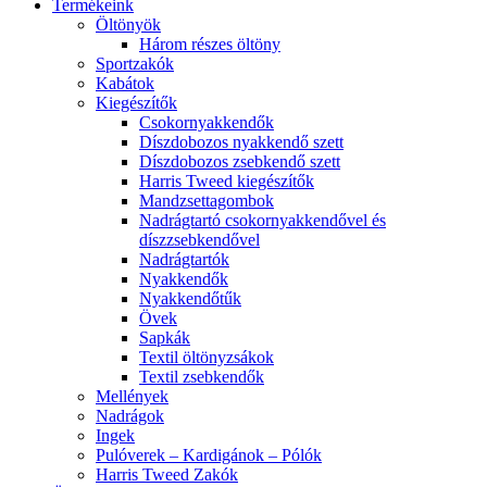
Termékeink
Öltönyök
Három részes öltöny
Sportzakók
Kabátok
Kiegészítők
Csokornyakkendők
Díszdobozos nyakkendő szett
Díszdobozos zsebkendő szett
Harris Tweed kiegészítők
Mandzsettagombok
Nadrágtartó csokornyakkendővel és
díszzsebkendővel
Nadrágtartók
Nyakkendők
Nyakkendőtűk
Övek
Sapkák
Textil öltönyzsákok
Textil zsebkendők
Mellények
Nadrágok
Ingek
Pulóverek – Kardigánok – Pólók
Harris Tweed Zakók