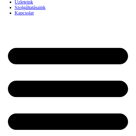
Üzleteink
Szolgáltatásaink
Kapcsolat