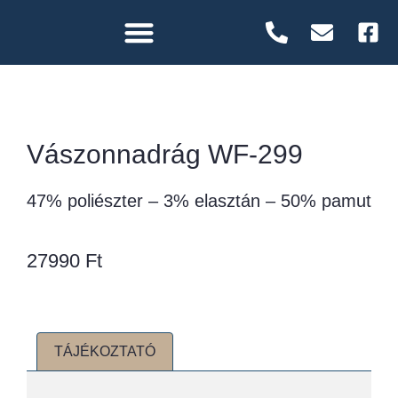
Vászonnadrág WF-299
47% poliészter – 3% elasztán – 50% pamut
27990
Ft
TÁJÉKOZTATÓ