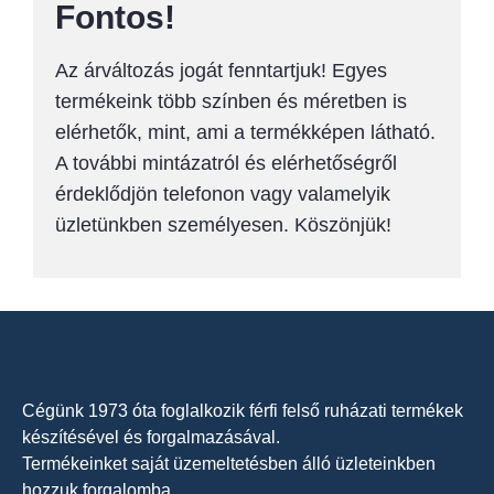
Fontos!
Az árváltozás jogát fenntartjuk! Egyes
termékeink több színben és méretben is
elérhetők, mint, ami a termékképen látható.
A további mintázatról és elérhetőségről
érdeklődjön telefonon vagy valamelyik
üzletünkben személyesen. Köszönjük!
Cégünk 1973 óta foglalkozik férfi felső ruházati termékek
készítésével és forgalmazásával.
Termékeinket saját üzemeltetésben álló üzleteinkben
hozzuk forgalomba.