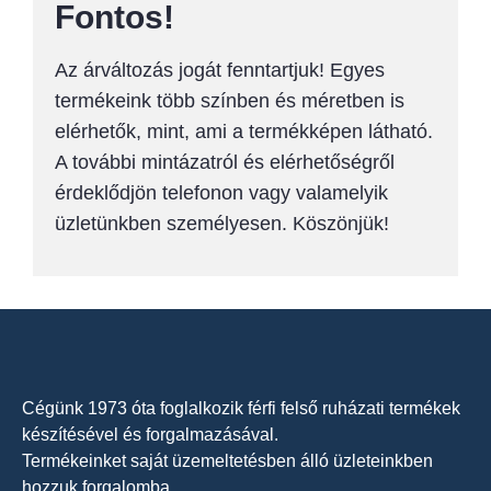
Fontos!
Az árváltozás jogát fenntartjuk! Egyes
termékeink több színben és méretben is
elérhetők, mint, ami a termékképen látható.
A további mintázatról és elérhetőségről
érdeklődjön telefonon vagy valamelyik
üzletünkben személyesen. Köszönjük!
Cégünk 1973 óta foglalkozik férfi felső ruházati termékek
készítésével és forgalmazásával.
Termékeinket saját üzemeltetésben álló üzleteinkben
hozzuk forgalomba.