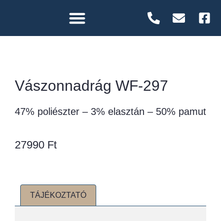
Vászonnadrág WF-297
47% poliészter – 3% elasztán – 50% pamut
27990
Ft
TÁJÉKOZTATÓ