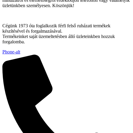
mintázatról és elérhetőségről érdeklődjön telefonon vagy valamelyik
üzletünkben személyesen. Köszönjük!
Cégünk 1973 óta foglalkozik férfi felső ruházati termékek
készítésével és forgalmazásával.
Termékeinket saját üzemeltetésben álló üzleteinkben hozzuk
forgalomba.
Phone-alt