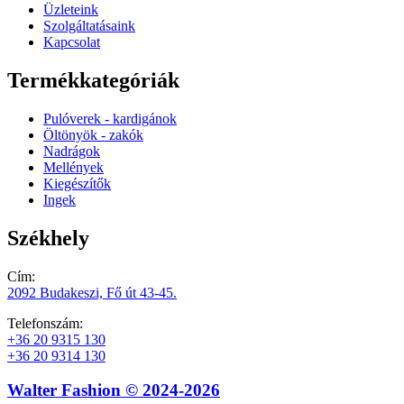
Üzleteink
Szolgáltatásaink
Kapcsolat
Termékkategóriák
Pulóverek - kardigánok
Öltönyök - zakók
Nadrágok
Mellények
Kiegészítők
Ingek
Székhely
Cím:
2092 Budakeszi, Fő út 43-45.
Telefonszám:
+36 20 9315 130
+36 20 9314 130
Walter Fashion © 2024-2026