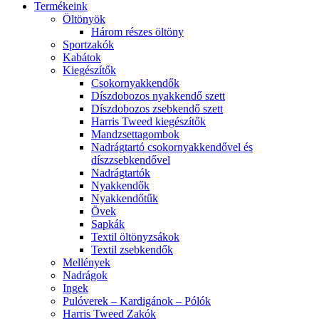
Termékeink
Öltönyök
Három részes öltöny
Sportzakók
Kabátok
Kiegészítők
Csokornyakkendők
Díszdobozos nyakkendő szett
Díszdobozos zsebkendő szett
Harris Tweed kiegészítők
Mandzsettagombok
Nadrágtartó csokornyakkendővel és
díszzsebkendővel
Nadrágtartók
Nyakkendők
Nyakkendőtűk
Övek
Sapkák
Textil öltönyzsákok
Textil zsebkendők
Mellények
Nadrágok
Ingek
Pulóverek – Kardigánok – Pólók
Harris Tweed Zakók