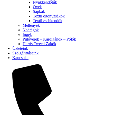
Nyakkendőtűk
Övek
Sapkák
Textil öltönyzsákok
Textil zsebkendők
Mellények
Nadrágok
Ingek
Pulóverek – Kardigánok – Pólók
Harris Tweed Zakók
Üzleteink
Szolgáltatásaink
Kapcsolat