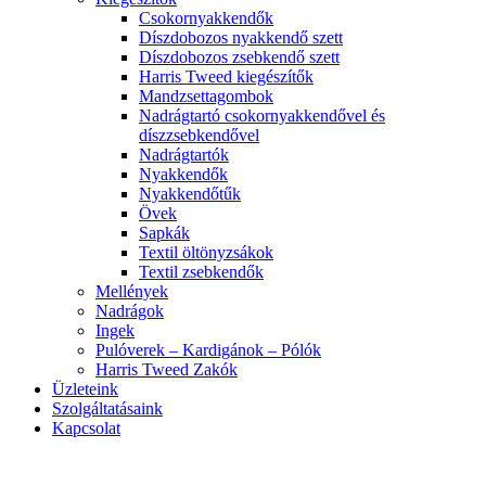
Csokornyakkendők
Díszdobozos nyakkendő szett
Díszdobozos zsebkendő szett
Harris Tweed kiegészítők
Mandzsettagombok
Nadrágtartó csokornyakkendővel és
díszzsebkendővel
Nadrágtartók
Nyakkendők
Nyakkendőtűk
Övek
Sapkák
Textil öltönyzsákok
Textil zsebkendők
Mellények
Nadrágok
Ingek
Pulóverek – Kardigánok – Pólók
Harris Tweed Zakók
Üzleteink
Szolgáltatásaink
Kapcsolat