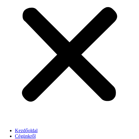
Kezdőoldal
Cégünkről