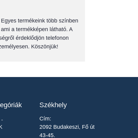
k! Egyes termékeink több színben
, ami a termékképen látható. A
ségről érdeklődjön telefonon
személyesen. Köszönjük!
egóriák
Székhely
Cím:
-
2092 Budakeszi, Fő út
K
43-45.