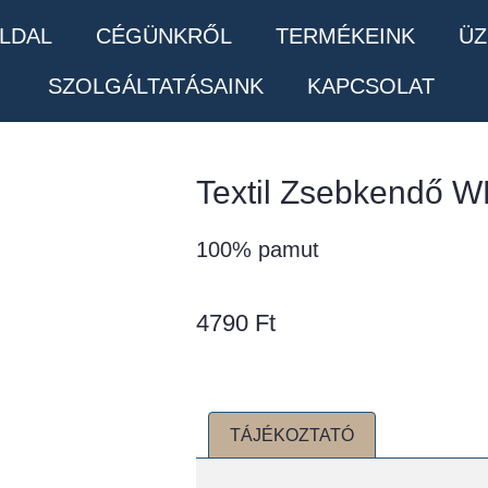
LDAL
CÉGÜNKRŐL
TERMÉKEINK
ÜZ
SZOLGÁLTATÁSAINK
KAPCSOLAT
Textil Zsebkendő W
100% pamut
4790
Ft
TÁJÉKOZTATÓ