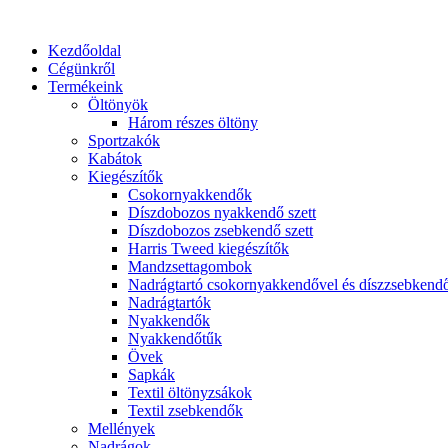
Ugrás
a
Kezdőoldal
tartalomhoz
Cégünkről
Termékeink
Öltönyök
Három részes öltöny
Sportzakók
Kabátok
Kiegészítők
Csokornyakkendők
Díszdobozos nyakkendő szett
Díszdobozos zsebkendő szett
Harris Tweed kiegészítők
Mandzsettagombok
Nadrágtartó csokornyakkendővel és díszzsebkend
Nadrágtartók
Nyakkendők
Nyakkendőtűk
Övek
Sapkák
Textil öltönyzsákok
Textil zsebkendők
Mellények
Nadrágok