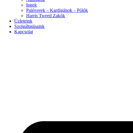
Ingek
Pulóverek – Kardigánok – Pólók
Harris Tweed Zakók
Üzleteink
Szolgáltatásaink
Kapcsolat