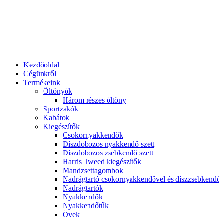
Kezdőoldal
Cégünkről
Termékeink
Öltönyök
Három részes öltöny
Sportzakók
Kabátok
Kiegészítők
Csokornyakkendők
Díszdobozos nyakkendő szett
Díszdobozos zsebkendő szett
Harris Tweed kiegészítők
Mandzsettagombok
Nadrágtartó csokornyakkendővel és díszzsebkend
Nadrágtartók
Nyakkendők
Nyakkendőtűk
Övek