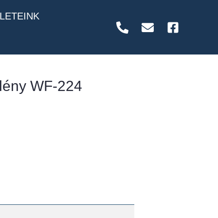
LETEINK
llény WF-224