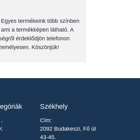
k! Egyes termékeink több színben
, ami a termékképen látható. A
ségről érdeklődjön telefonon
személyesen. Köszönjük!
egóriák
Székhely
Cím:
-
2092 Budakeszi, Fő út
K
43-45.