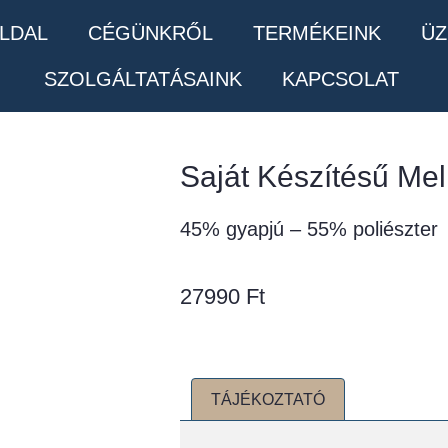
LDAL
CÉGÜNKRŐL
TERMÉKEINK
ÜZ
SZOLGÁLTATÁSAINK
KAPCSOLAT
Saját Készítésű Me
45% gyapjú – 55% poliészter
27990
Ft
TÁJÉKOZTATÓ