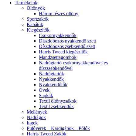
Termékeink
Öltönyök
Három részes öltöny
Sportzakók
Kabátok
Kiegészítők
Csokornyakkendők
Díszdobozos nyakkendő szett
Díszdobozos zsebkendő szett
Harris Tweed kiegészítők
Mandzsettagombok
Nadrágtartó csokornyakkendővel és
díszzsebkendővel
Nadrágtartók
Nyakkendők
Nyakkendőtűk
Övek
Sapkák
Textil öltönyzsákok
Textil zsebkendők
Mellények
Nadrágok
Ingek
Pulóverek – Kardigánok – Pólók
Harris Tweed Zakók