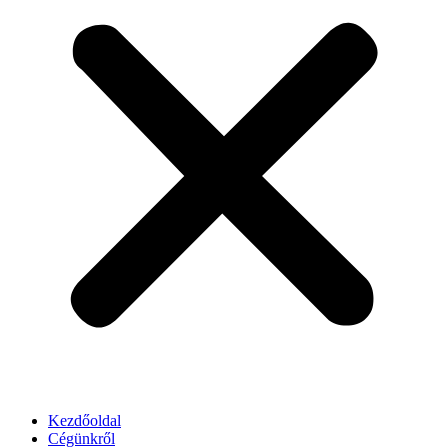
Kezdőoldal
Cégünkről