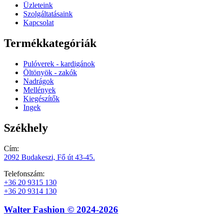
Üzleteink
Szolgáltatásaink
Kapcsolat
Termékkategóriák
Pulóverek - kardigánok
Öltönyök - zakók
Nadrágok
Mellények
Kiegészítők
Ingek
Székhely
Cím:
2092 Budakeszi, Fő út 43-45.
Telefonszám:
+36 20 9315 130
+36 20 9314 130
Walter Fashion © 2024-2026