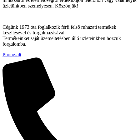
mintázatról és elérhetőségről érdeklődjön telefonon vagy valamelyik
üzletünkben személyesen. Köszönjük!
Cégünk 1973 óta foglalkozik férfi felső ruházati termékek
készítésével és forgalmazásával.
Termékeinket saját üzemeltetésben álló üzleteinkben hozzuk
forgalomba.
Phone-alt