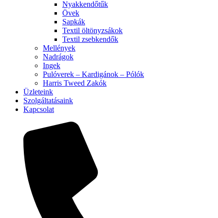
Nyakkendőtűk
Övek
Sapkák
Textil öltönyzsákok
Textil zsebkendők
Mellények
Nadrágok
Ingek
Pulóverek – Kardigánok – Pólók
Harris Tweed Zakók
Üzleteink
Szolgáltatásaink
Kapcsolat