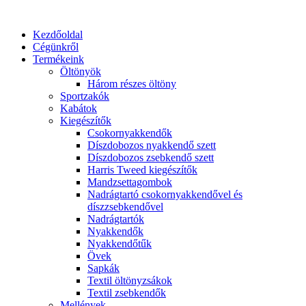
Ugrás
a
Kezdőoldal
tartalomhoz
Cégünkről
Termékeink
Öltönyök
Három részes öltöny
Sportzakók
Kabátok
Kiegészítők
Csokornyakkendők
Díszdobozos nyakkendő szett
Díszdobozos zsebkendő szett
Harris Tweed kiegészítők
Mandzsettagombok
Nadrágtartó csokornyakkendővel és
díszzsebkendővel
Nadrágtartók
Nyakkendők
Nyakkendőtűk
Övek
Sapkák
Textil öltönyzsákok
Textil zsebkendők
Mellények