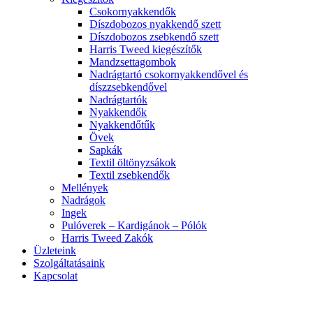
Csokornyakkendők
Díszdobozos nyakkendő szett
Díszdobozos zsebkendő szett
Harris Tweed kiegészítők
Mandzsettagombok
Nadrágtartó csokornyakkendővel és
díszzsebkendővel
Nadrágtartók
Nyakkendők
Nyakkendőtűk
Övek
Sapkák
Textil öltönyzsákok
Textil zsebkendők
Mellények
Nadrágok
Ingek
Pulóverek – Kardigánok – Pólók
Harris Tweed Zakók
Üzleteink
Szolgáltatásaink
Kapcsolat