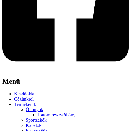
Menü
Kezdőoldal
Cégünkről
Termékeink
Öltönyök
Három részes öltöny
Sportzakók
Kabátok
Kiegészítők