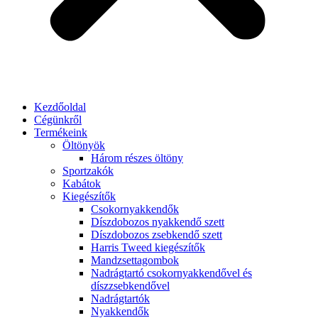
Kezdőoldal
Cégünkről
Termékeink
Öltönyök
Három részes öltöny
Sportzakók
Kabátok
Kiegészítők
Csokornyakkendők
Díszdobozos nyakkendő szett
Díszdobozos zsebkendő szett
Harris Tweed kiegészítők
Mandzsettagombok
Nadrágtartó csokornyakkendővel és
díszzsebkendővel
Nadrágtartók
Nyakkendők