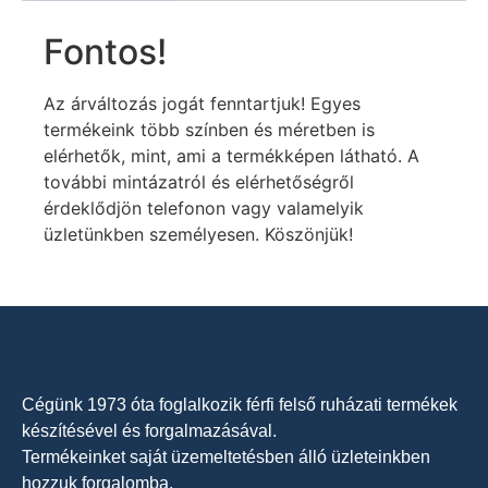
Fontos!
Az árváltozás jogát fenntartjuk! Egyes
termékeink több színben és méretben is
elérhetők, mint, ami a termékképen látható. A
további mintázatról és elérhetőségről
érdeklődjön telefonon vagy valamelyik
üzletünkben személyesen. Köszönjük!
Cégünk 1973 óta foglalkozik férfi felső ruházati termékek
készítésével és forgalmazásával.
Termékeinket saját üzemeltetésben álló üzleteinkben
hozzuk forgalomba.