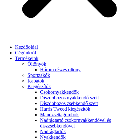
Kezdőoldal
Cégünkről
Termékeink
Öltönyök
Három részes öltöny
Sportzakók
Kabátok
Kiegészítők
Csokornyakkendők
Díszdobozos nyakkendő szett
Díszdobozos zsebkendő szett
Harris Tweed kiegészítők
Mandzsettagombok
Nadrágtartó csokornyakkendővel és
díszzsebkendővel
Nadrágtartók
Nyakkendők