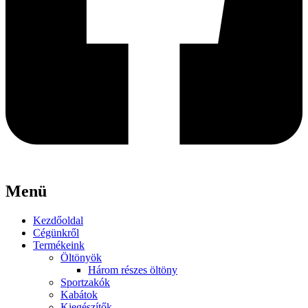
Menü
Kezdőoldal
Cégünkről
Termékeink
Öltönyök
Három részes öltöny
Sportzakók
Kabátok
Kiegészítők