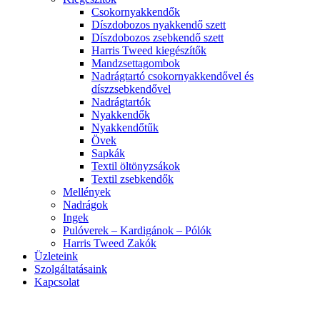
Csokornyakkendők
Díszdobozos nyakkendő szett
Díszdobozos zsebkendő szett
Harris Tweed kiegészítők
Mandzsettagombok
Nadrágtartó csokornyakkendővel és
díszzsebkendővel
Nadrágtartók
Nyakkendők
Nyakkendőtűk
Övek
Sapkák
Textil öltönyzsákok
Textil zsebkendők
Mellények
Nadrágok
Ingek
Pulóverek – Kardigánok – Pólók
Harris Tweed Zakók
Üzleteink
Szolgáltatásaink
Kapcsolat