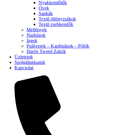
Nyakkendőtűk
Övek
Sapkák
Textil öltönyzsákok
Textil zsebkendők
Mellények
Nadrágok
Ingek
Pulóverek – Kardigánok – Pólók
Harris Tweed Zakók
Üzleteink
Szolgáltatásaink
Kapcsolat