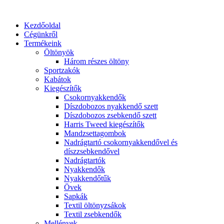
Ugrás
a
Kezdőoldal
tartalomhoz
Cégünkről
Termékeink
Öltönyök
Három részes öltöny
Sportzakók
Kabátok
Kiegészítők
Csokornyakkendők
Díszdobozos nyakkendő szett
Díszdobozos zsebkendő szett
Harris Tweed kiegészítők
Mandzsettagombok
Nadrágtartó csokornyakkendővel és
díszzsebkendővel
Nadrágtartók
Nyakkendők
Nyakkendőtűk
Övek
Sapkák
Textil öltönyzsákok
Textil zsebkendők
Mellények