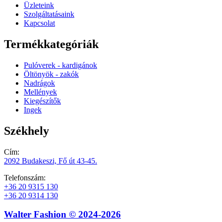
Üzleteink
Szolgáltatásaink
Kapcsolat
Termékkategóriák
Pulóverek - kardigánok
Öltönyök - zakók
Nadrágok
Mellények
Kiegészítők
Ingek
Székhely
Cím:
2092 Budakeszi, Fő út 43-45.
Telefonszám:
+36 20 9315 130
+36 20 9314 130
Walter Fashion © 2024-2026