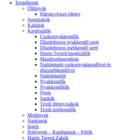
Termékeink
Öltönyök
Három részes öltöny
Sportzakók
Kabátok
Kiegészítők
Csokornyakkendők
Díszdobozos nyakkendő szett
Díszdobozos zsebkendő szett
Harris Tweed kiegészítők
Mandzsettagombok
Nadrágtartó csokornyakkendővel és
díszzsebkendővel
Nadrágtartók
Nyakkendők
Nyakkendőtűk
Övek
Sapkák
Textil öltönyzsákok
Textil zsebkendők
Mellények
Nadrágok
Ingek
Pulóverek – Kardigánok – Pólók
Harris Tweed Zakók