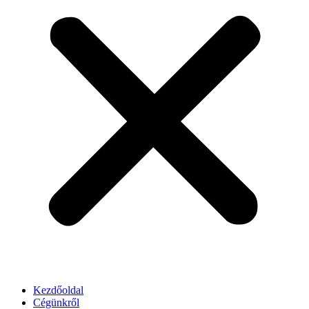
Kezdőoldal
Cégünkről