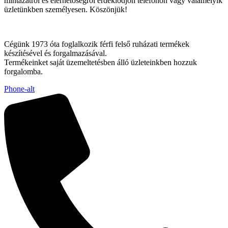
mintázatról és elérhetőségről érdeklődjön telefonon vagy valamelyik
üzletünkben személyesen. Köszönjük!
Cégünk 1973 óta foglalkozik férfi felső ruházati termékek
készítésével és forgalmazásával.
Termékeinket saját üzemeltetésben álló üzleteinkben hozzuk
forgalomba.
Phone-alt