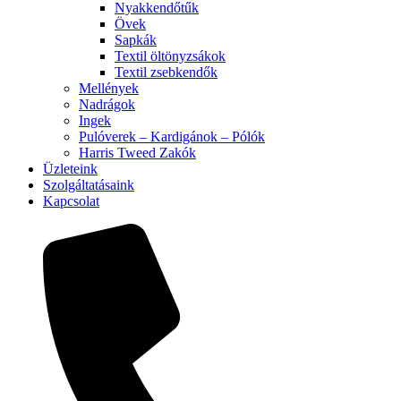
Nyakkendőtűk
Övek
Sapkák
Textil öltönyzsákok
Textil zsebkendők
Mellények
Nadrágok
Ingek
Pulóverek – Kardigánok – Pólók
Harris Tweed Zakók
Üzleteink
Szolgáltatásaink
Kapcsolat