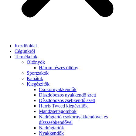
Kezdőoldal
Cégünkről
Termékeink
Öltönyök
Három részes öltöny
Sportzakók
Kabátok
Kiegészítők
Csokornyakkendők
Díszdobozos nyakkendő szett
Díszdobozos zsebkendő szett
Harris Tweed kiegészítők
Mandzsettagombok
Nadrágtartó csokornyakkendővel és
díszzsebkendővel
Nadrágtartók
Nyakkendők