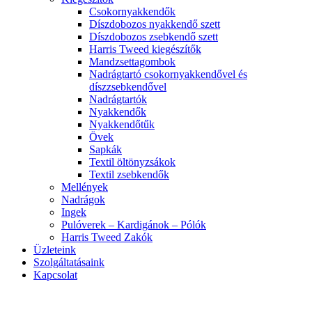
Csokornyakkendők
Díszdobozos nyakkendő szett
Díszdobozos zsebkendő szett
Harris Tweed kiegészítők
Mandzsettagombok
Nadrágtartó csokornyakkendővel és
díszzsebkendővel
Nadrágtartók
Nyakkendők
Nyakkendőtűk
Övek
Sapkák
Textil öltönyzsákok
Textil zsebkendők
Mellények
Nadrágok
Ingek
Pulóverek – Kardigánok – Pólók
Harris Tweed Zakók
Üzleteink
Szolgáltatásaink
Kapcsolat