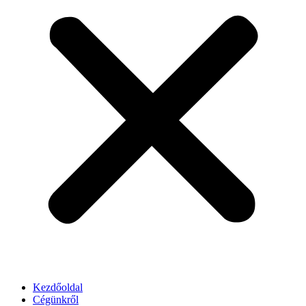
Kezdőoldal
Cégünkről