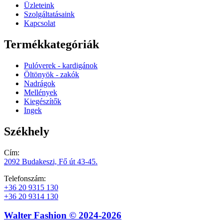
Üzleteink
Szolgáltatásaink
Kapcsolat
Termékkategóriák
Pulóverek - kardigánok
Öltönyök - zakók
Nadrágok
Mellények
Kiegészítők
Ingek
Székhely
Cím:
2092 Budakeszi, Fő út 43-45.
Telefonszám:
+36 20 9315 130
+36 20 9314 130
Walter Fashion © 2024-2026