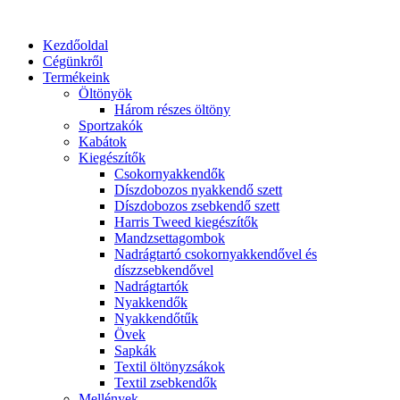
Ugrás
a
Kezdőoldal
tartalomhoz
Cégünkről
Termékeink
Öltönyök
Három részes öltöny
Sportzakók
Kabátok
Kiegészítők
Csokornyakkendők
Díszdobozos nyakkendő szett
Díszdobozos zsebkendő szett
Harris Tweed kiegészítők
Mandzsettagombok
Nadrágtartó csokornyakkendővel és
díszzsebkendővel
Nadrágtartók
Nyakkendők
Nyakkendőtűk
Övek
Sapkák
Textil öltönyzsákok
Textil zsebkendők
Mellények