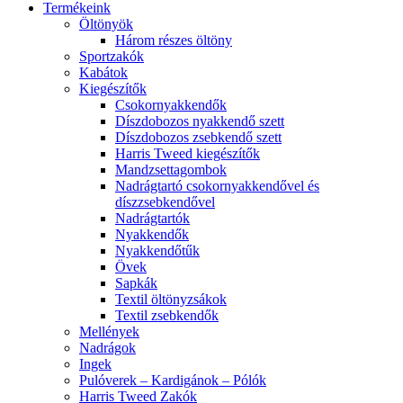
Termékeink
Öltönyök
Három részes öltöny
Sportzakók
Kabátok
Kiegészítők
Csokornyakkendők
Díszdobozos nyakkendő szett
Díszdobozos zsebkendő szett
Harris Tweed kiegészítők
Mandzsettagombok
Nadrágtartó csokornyakkendővel és
díszzsebkendővel
Nadrágtartók
Nyakkendők
Nyakkendőtűk
Övek
Sapkák
Textil öltönyzsákok
Textil zsebkendők
Mellények
Nadrágok
Ingek
Pulóverek – Kardigánok – Pólók
Harris Tweed Zakók