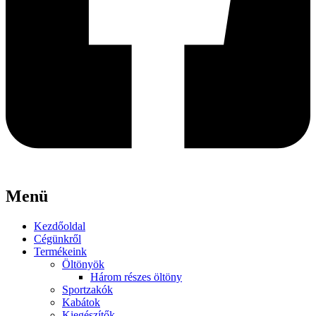
Menü
Kezdőoldal
Cégünkről
Termékeink
Öltönyök
Három részes öltöny
Sportzakók
Kabátok
Kiegészítők