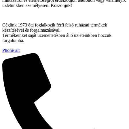
mintázatról és elérhetőségről érdeklődjön telefonon vagy valamelyik
üzletünkben személyesen. Köszönjük!
Cégünk 1973 óta foglalkozik férfi felső ruházati termékek
készítésével és forgalmazásával.
Termékeinket saját üzemeltetésben álló üzleteinkben hozzuk
forgalomba.
Phone-alt