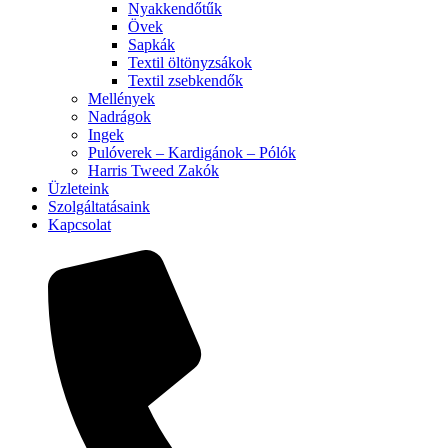
Nyakkendőtűk
Övek
Sapkák
Textil öltönyzsákok
Textil zsebkendők
Mellények
Nadrágok
Ingek
Pulóverek – Kardigánok – Pólók
Harris Tweed Zakók
Üzleteink
Szolgáltatásaink
Kapcsolat