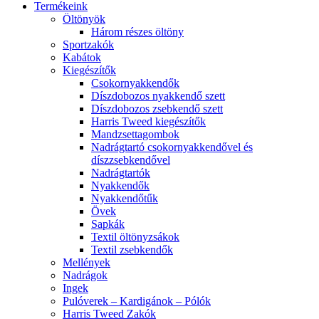
Termékeink
Öltönyök
Három részes öltöny
Sportzakók
Kabátok
Kiegészítők
Csokornyakkendők
Díszdobozos nyakkendő szett
Díszdobozos zsebkendő szett
Harris Tweed kiegészítők
Mandzsettagombok
Nadrágtartó csokornyakkendővel és
díszzsebkendővel
Nadrágtartók
Nyakkendők
Nyakkendőtűk
Övek
Sapkák
Textil öltönyzsákok
Textil zsebkendők
Mellények
Nadrágok
Ingek
Pulóverek – Kardigánok – Pólók
Harris Tweed Zakók