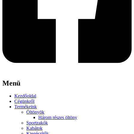
Menü
Kezdőoldal
Cégünkről
Termékeink
Öltönyök
Három részes öltöny
Sportzakók
Kabátok
Kiegészítők