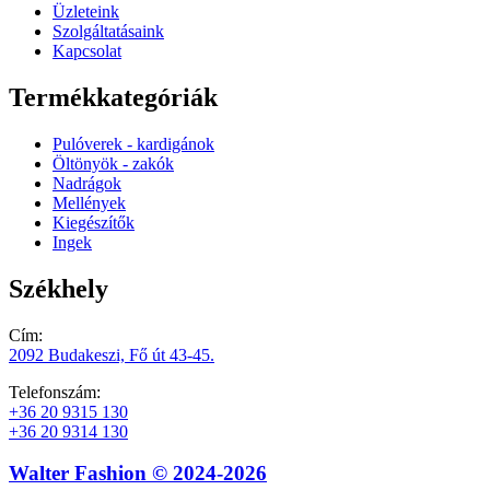
Üzleteink
Szolgáltatásaink
Kapcsolat
Termékkategóriák
Pulóverek - kardigánok
Öltönyök - zakók
Nadrágok
Mellények
Kiegészítők
Ingek
Székhely
Cím:
2092 Budakeszi, Fő út 43-45.
Telefonszám:
+36 20 9315 130
+36 20 9314 130
Walter Fashion © 2024-2026