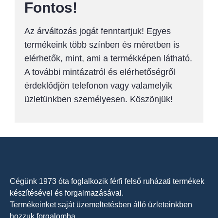
Fontos!
Az árváltozás jogát fenntartjuk! Egyes
termékeink több színben és méretben is
elérhetők, mint, ami a termékképen látható.
A további mintázatról és elérhetőségről
érdeklődjön telefonon vagy valamelyik
üzletünkben személyesen. Köszönjük!
Cégünk 1973 óta foglalkozik férfi felső ruházati termékek
készítésével és forgalmazásával.
Termékeinket saját üzemeltetésben álló üzleteinkben
hozzuk forgalomba.