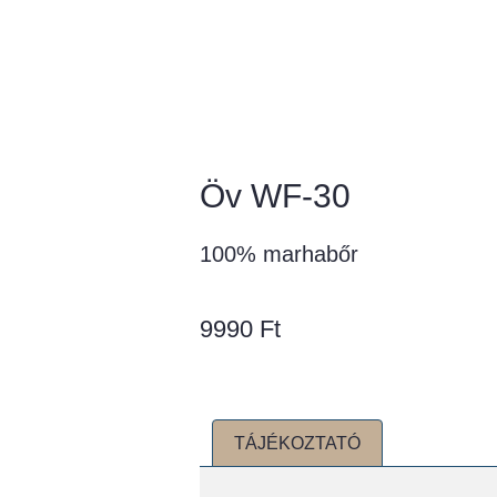
Kezdőoldal
Cégünkről
Termékeink
Üzleteink
Szolgáltatásaink
Kapcsolat
Öv WF-30
100% marhabőr
9990
Ft
TÁJÉKOZTATÓ