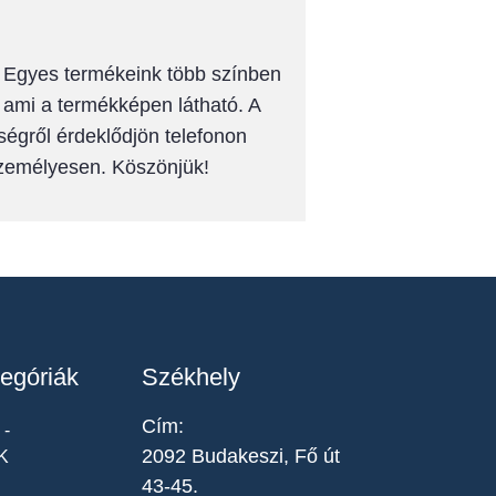
k! Egyes termékeink több színben
, ami a termékképen látható. A
ségről érdeklődjön telefonon
személyesen. Köszönjük!
egóriák
Székhely
Cím:
-
2092 Budakeszi, Fő út
K
43-45.