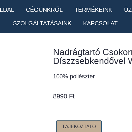
LDAL
CÉGÜNKRŐL
TERMÉKEINK
ÜZ
SZOLGÁLTATÁSAINK
KAPCSOLAT
Nadrágtartó Csoko
Díszzsebkendővel 
100% poliészter
8990
Ft
TÁJÉKOZTATÓ