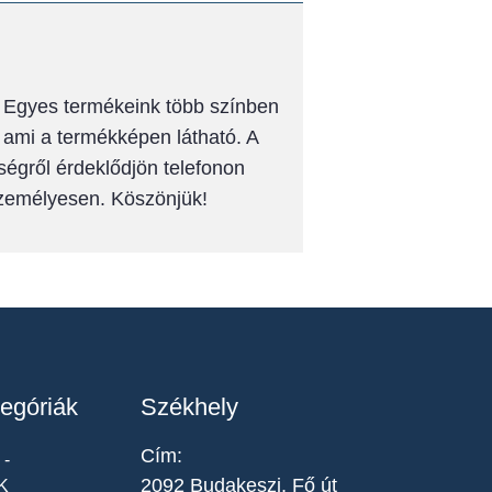
k! Egyes termékeink több színben
, ami a termékképen látható. A
ségről érdeklődjön telefonon
személyesen. Köszönjük!
egóriák
Székhely
Cím:
-
2092 Budakeszi, Fő út
K