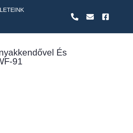
LETEINK
rnyakkendővel És
WF-91