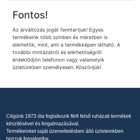
Fontos!
Az árváltozás jogát fenntartjuk! Egyes
termékeink több színben és méretben is
elérhetők, mint, ami a termékképen látható. A
további mintázatról és elérhetőségről
érdeklődjön telefonon vagy valamelyik
üzletünkben személyesen. Köszönjük!
Cégünk 1973 óta foglalkozik férfi felső ruházati termékek
készítésével és forgalmazásával.
Termékeinket saját üzemeltetésben álló üzleteinkben
hozzuk forgalomba.