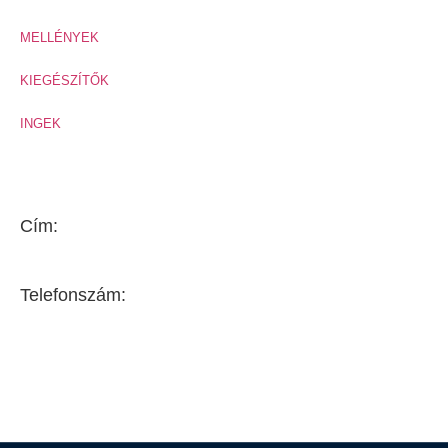
MELLÉNYEK
KIEGÉSZÍTŐK
INGEK
Székhely
Cím:
2092 Budakeszi, Fő út 43-45.
Telefonszám:
+36 20 9315 130
+36 20 9314 130