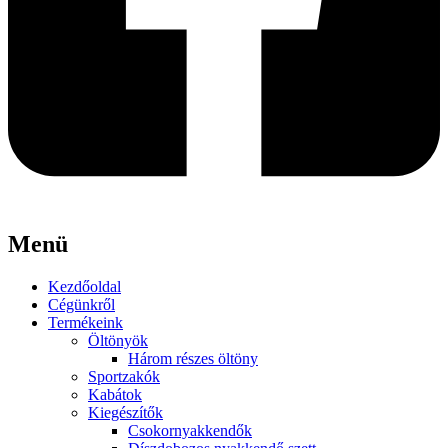
Menü
Kezdőoldal
Cégünkről
Termékeink
Öltönyök
Három részes öltöny
Sportzakók
Kabátok
Kiegészítők
Csokornyakkendők