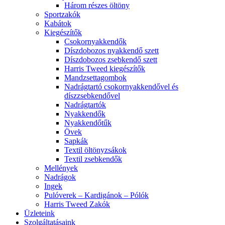
Három részes öltöny
Sportzakók
Kabátok
Kiegészítők
Csokornyakkendők
Díszdobozos nyakkendő szett
Díszdobozos zsebkendő szett
Harris Tweed kiegészítők
Mandzsettagombok
Nadrágtartó csokornyakkendővel és
díszzsebkendővel
Nadrágtartók
Nyakkendők
Nyakkendőtűk
Övek
Sapkák
Textil öltönyzsákok
Textil zsebkendők
Mellények
Nadrágok
Ingek
Pulóverek – Kardigánok – Pólók
Harris Tweed Zakók
Üzleteink
Szolgáltatásaink