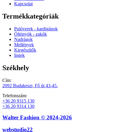
Kapcsolat
Termékkategóriák
Pulóverek - kardigánok
Öltönyök - zakók
Nadrágok
Mellények
Kiegészítők
Ingek
Székhely
Cím:
2092 Budakeszi, Fő út 43-45.
Telefonszám:
+36 20 9315 130
+36 20 9314 130
Walter Fashion © 2024-2026
webstudio22