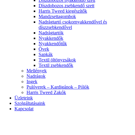
Díszdobozos nyakkendő szett
Díszdobozos zsebkendő szett
Harris Tweed kiegészítők
Mandzsettagombok
Nadrágtartó csokornyakkendővel és
díszzsebkendővel
Nadrágtartók
Nyakkendők
Nyakkendőtűk
Övek
Sapkák
Textil öltönyzsákok
Textil zsebkendők
Mellények
Nadrágok
Ingek
Pulóverek – Kardigánok – Pólók
Harris Tweed Zakók
Üzleteink
Szolgáltatásaink
Kapcsolat