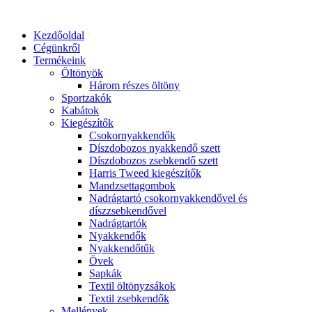
Ugrás
a
Kezdőoldal
tartalomhoz
Cégünkről
Termékeink
Öltönyök
Három részes öltöny
Sportzakók
Kabátok
Kiegészítők
Csokornyakkendők
Díszdobozos nyakkendő szett
Díszdobozos zsebkendő szett
Harris Tweed kiegészítők
Mandzsettagombok
Nadrágtartó csokornyakkendővel és
díszzsebkendővel
Nadrágtartók
Nyakkendők
Nyakkendőtűk
Övek
Sapkák
Textil öltönyzsákok
Textil zsebkendők
Mellények