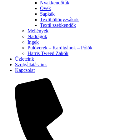
Nyakkendőtűk
Övek
Sapkák
Textil öltönyzsákok
Textil zsebkendők
Mellények
Nadrágok
Ingek
Pulóverek – Kardigánok – Pólók
Harris Tweed Zakók
Üzleteink
Szolgáltatásaink
Kapcsolat