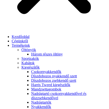
Kezdőoldal
Cégünkről
Termékeink
Öltönyök
Három részes öltöny
Sportzakók
Kabátok
Kiegészítők
Csokornyakkendők
Díszdobozos nyakkendő szett
Díszdobozos zsebkendő szett
Harris Tweed kiegészítők
Mandzsettagombok
Nadrágtartó csokornyakkendővel és
díszzsebkendővel
Nadrágtartók
Nyakkendők