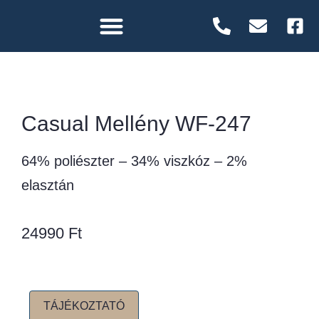
Casual Mellény WF-247
64% poliészter – 34% viszkóz – 2%
elasztán
24990
Ft
TÁJÉKOZTATÓ