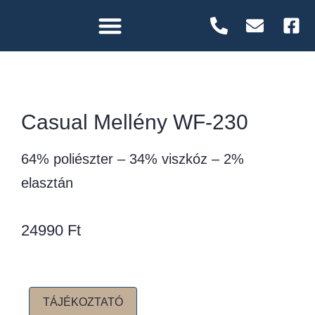
Casual Mellény WF-230
64% poliészter – 34% viszkóz – 2%
elasztán
24990
Ft
TÁJÉKOZTATÓ