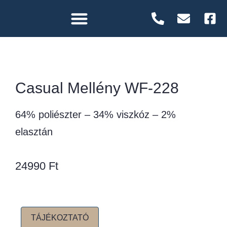
Casual Mellény WF-228
64% poliészter – 34% viszkóz – 2%
elasztán
24990
Ft
TÁJÉKOZTATÓ