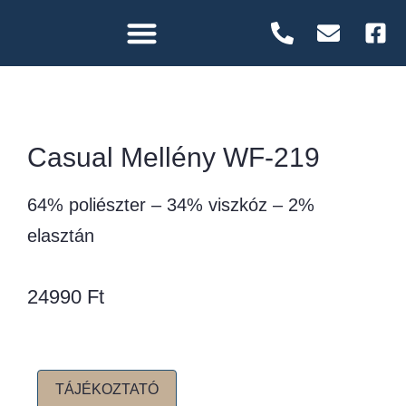
Casual Mellény WF-219
64% poliészter – 34% viszkóz – 2%
elasztán
24990
Ft
TÁJÉKOZTATÓ