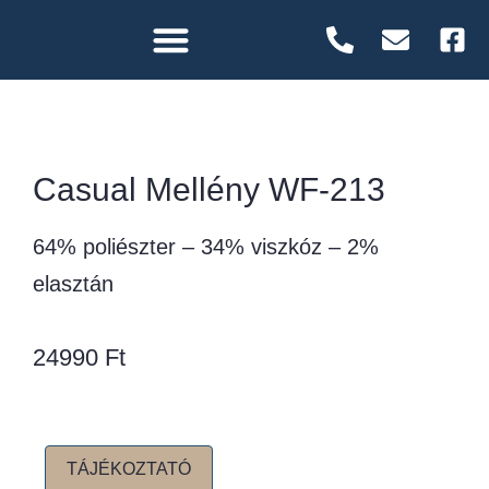
Casual Mellény WF-213
64% poliészter – 34% viszkóz – 2%
elasztán
24990
Ft
TÁJÉKOZTATÓ