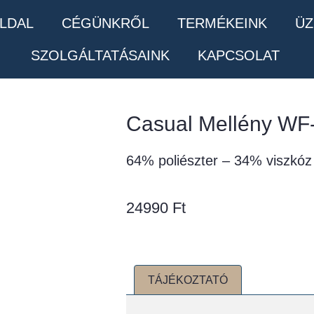
LDAL
CÉGÜNKRŐL
TERMÉKEINK
ÜZ
SZOLGÁLTATÁSAINK
KAPCSOLAT
Casual Mellény WF
64% poliészter – 34% viszkóz
24990
Ft
TÁJÉKOZTATÓ