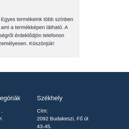
k! Egyes termékeink több színben
, ami a termékképen látható. A
ségről érdeklődjön telefonon
személyesen. Köszönjük!
egóriák
Székhely
Cím:
-
2092 Budakeszi, Fő út
K
43-45.