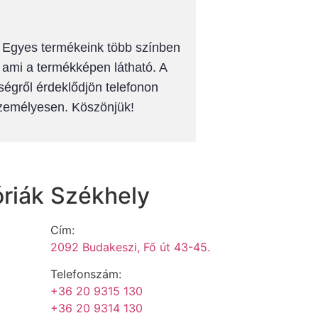
k! Egyes termékeink több színben
, ami a termékképen látható. A
ségről érdeklődjön telefonon
személyesen. Köszönjük!
riák
Székhely
Cím:
2092 Budakeszi, Fő út 43-45.
Telefonszám:
+36 20 9315 130
+36 20 9314 130