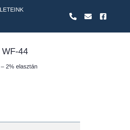
LETEINK
ó WF-44
 – 2% elasztán