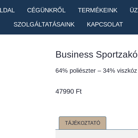
LDAL
CÉGÜNKRŐL
TERMÉKEINK
ÜZ
SZOLGÁLTATÁSAINK
KAPCSOLAT
Business Sportzak
64% poliészter – 34% viszkóz
47990
Ft
TÁJÉKOZTATÓ