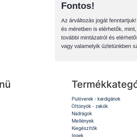
Fontos!
Az árváltozás jogát fenntartju
és méretben is elérhetők, mint
további mintázatról és elérhető
vagy valamelyik üzletünkben 
nü
Termékkategó
Pulóverek - kardigánok
dőoldal
Öltönyök - zakók
Nadrágok
ünkről
Mellények
Kiegészítők
mékeink
Ingek