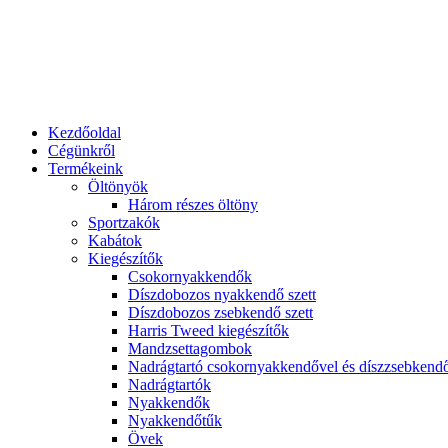
Kezdőoldal
Cégünkről
Termékeink
Öltönyök
Három részes öltöny
Sportzakók
Kabátok
Kiegészítők
Csokornyakkendők
Díszdobozos nyakkendő szett
Díszdobozos zsebkendő szett
Harris Tweed kiegészítők
Mandzsettagombok
Nadrágtartó csokornyakkendővel és díszzsebkend
Nadrágtartók
Nyakkendők
Nyakkendőtűk
Övek