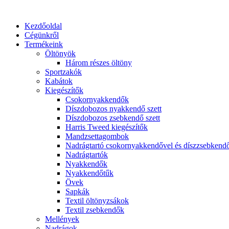
Ugrás
a
Kezdőoldal
tartalomhoz
Cégünkről
Termékeink
Öltönyök
Három részes öltöny
Sportzakók
Kabátok
Kiegészítők
Csokornyakkendők
Díszdobozos nyakkendő szett
Díszdobozos zsebkendő szett
Harris Tweed kiegészítők
Mandzsettagombok
Nadrágtartó csokornyakkendővel és díszzsebkend
Nadrágtartók
Nyakkendők
Nyakkendőtűk
Övek
Sapkák
Textil öltönyzsákok
Textil zsebkendők
Mellények
Nadrágok