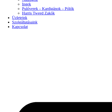
Ingek
Pulóverek – Kardigánok – Pólók
Harris Tweed Zakók
Üzleteink
Szolgáltatásaink
Kapcsolat